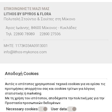
ΕΠΙΚΟΙΝΩΝΉΣΤΕ ΜΑΖΊ ΜΑΣ
LITHOS BY SPYROS & FLORA
Πολυτελή Στούντιο & Σουίτες στη Μύκονο
Άγιος Ιωάννης, 84600 Μύκονος - Κυκλάδες
Τηλ.
22890 78989
22890 27506
MHTE: 1173K034A0913001
info@lithos-mykonos.com
Check-in 15:00 Check-out 11:00
Αποδοχή Cookies
ΑΚΟΛΟΥΘΉΣΤΕ ΜΑΣ
Αυτός ο ιστότοπος χρησιμοποιεί τεχνικά cookies για να ορίσει τις
προτιμήσεις απορρήτου σας και cookies τρίτων για λόγους
στατιστικής ή marketing.
Με τη χρήση του ιστότοπου, αποδέχεστε την πολιτική μας για την
Προστασία προσωπικών δεδομένων
.
ΒΙΩΣΙΜΌΤΗΤΑ
Necessary cookies
User data
ΙΔΙΩΤΙΚΌΤΗΤΑ