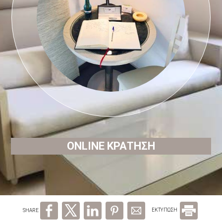
ΖΗΤΉΣΤΕ ΠΡΟΣΦΟΡΆ
ΕΝΤΥΠΏΣΕΙΣ
ΕΠΙΚΟΙΝΩΝΊΑ
ONLINE ΚΡΆΤΗΣΗ
SHARE
ΕΚΤΥΠΩΣΗ