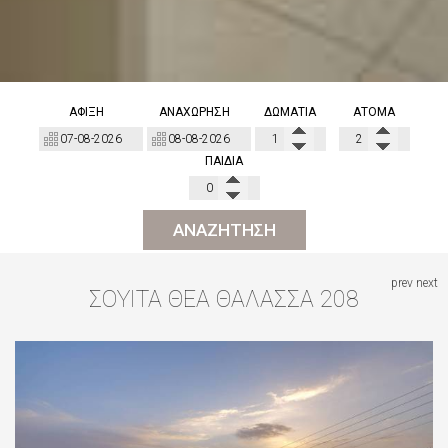
ΆΦΙΞΗ
ΑΝΑΧΏΡΗΣΗ
ΔΩΜΆΤΙΑ
ΆΤΟΜΑ
ΠΑΙΔΙΆ
ΑΝΑΖΉΤΗΣΗ
prev
next
ΣΟΥΊΤΑ ΘΈΑ ΘΆΛΑΣΣΑ 208